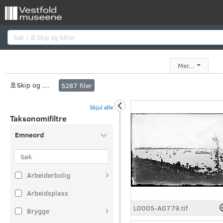
Søk
Mer...
🚢Skip og båter
5287
filer
Skjul alle
Taksonomifiltre
Emneord
Arbeiderbolig
Arbeidsplass
L0005-A0779.tif
Brygge