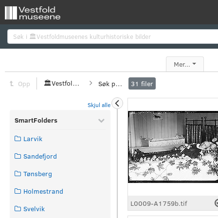
Søk
Mer...
🏛️Vestfoldmuseenes kulturhistoriske bilder
Søk på flere verdier
Opp
31
filer
Skjul alle
SmartFolders
Larvik
Sandefjord
Tønsberg
Holmestrand
L0009-A1759b.tif
Svelvik