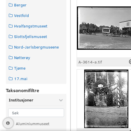
Berger
Vestfold
Hvalfangstmuseet
Slottsfjellsmuseet
Nord-Jarlsbergmuseene
Nøtterøy
A-3614-a.tif
Tjøme
17.mai
Taksonomifiltre
Institusjoner
Aluminiummuseet