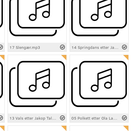
17 Slengær.mp3
14 Springdans etter Jacob Svendsen.mp3
13 Vals etter Jakop Tallakstad.mp3
05 Polkett etter Ola Landbrekke.mp3