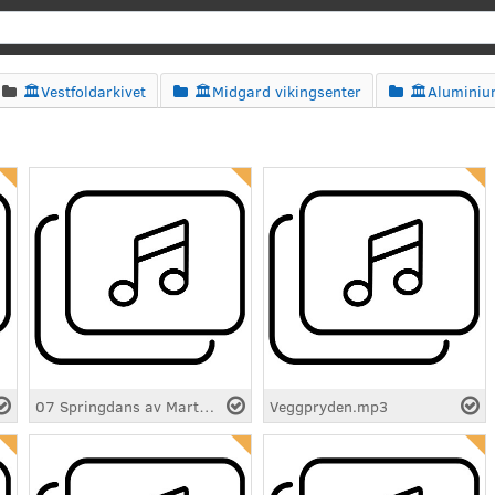
Søk
🏛️Vestfoldarkivet
🏛️Midgard vikingsenter
🏛️Alumini



07 Springdans av Martin Kjeldsen Kalleberg.mp3
Veggpryden.mp3