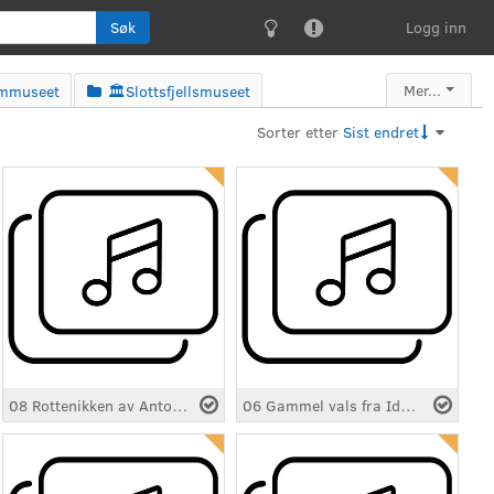
Søk
Logg inn


Mer...
ummuseet
🏛️Slottsfjellsmuseet

Sorter etter
Sist endret
08 Rottenikken av Anton Svendsen.mp3
06 Gammel vals fra Idd.mp3