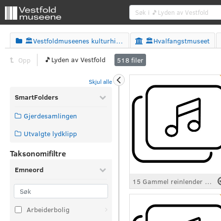
🏛️Vestfoldmuseenes kulturhistoriske bilder
🏛️Hvalfangstmuseet


🎵Lyden av Vestfold
Opp
518
filer
Skjul alle
SmartFolders
Gjerdesamlingen
Utvalgte lydklipp
Taksonomifiltre
Emneord
15 Gammel reinlender fra Idd.mp3
Arbeiderbolig