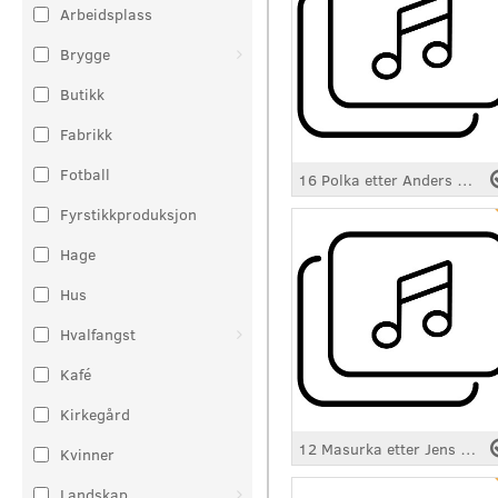
Arbeidsplass
Brygge
Butikk
Fabrikk
Fotball
16 Polka etter Anders Christian Larsen.mp3
Fyrstikkproduksjon
Hage
Hus
Hvalfangst
Kafé
Kirkegård
12 Masurka etter Jens Torp.mp3
Kvinner
Landskap