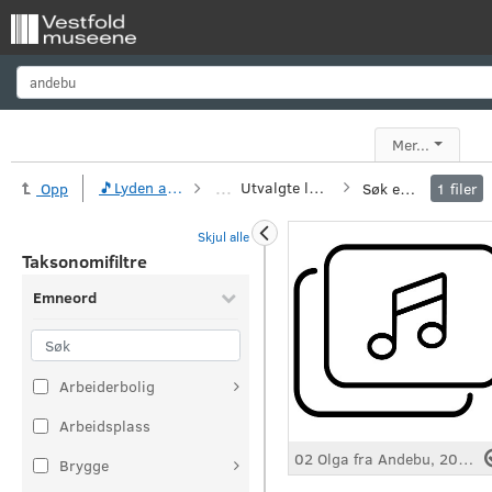
Søk
Mer...
...
🎵Lyden av Vestfold
Utvalgte lydklipp
Søk etter
Opp
1
filer
Skjul alle
Taksonomifiltre
Emneord
Arbeiderbolig
Arbeidsplass
02 Olga fra Andebu, 20.8.1977.mp3
Brygge