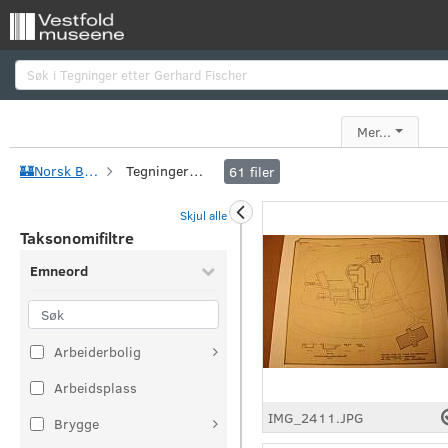
Søk
Mer...
🏰Norsk Borgsenter
Tegninger etter Gerhard Fischer
61
filer
Skjul alle
Taksonomifiltre
Emneord
Arbeiderbolig
Arbeidsplass
IMG_2411.JPG
Brygge