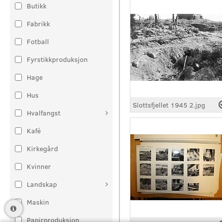
Butikk
Fabrikk
Fotball
Fyrstikkproduksjon
Hage
Hus
Slottsfjellet 1945 2.jpg
Hvalfangst
Kafé
Kirkegård
Kvinner
Landskap
Maskin
Papirproduksjon